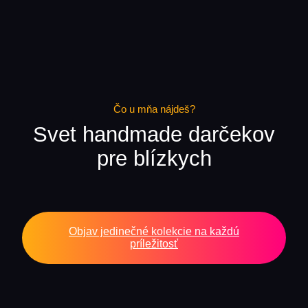
Čo u mňa nájdeš?
Svet handmade darčekov
pre blízkych
Objav jedinečné kolekcie na každú
príležitosť