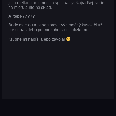
je to dielko plné emócií a spirituality. Najradšej tvorím
na mieru a nie na sklad.
Aj tebe?????
Bude mi cťou aj tebe spraviť výnimočný kúsok či už
pre seba, alebo pre niekoho srdcu blízkemu.
Kľudne mi napíš, alebo zavolaj