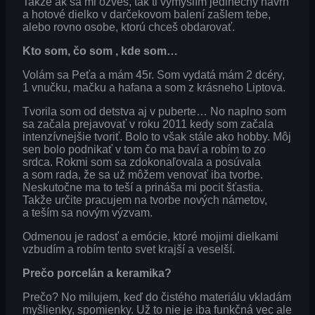
Takže ak sa mi ozveš, tak ti vymyslím jedinečný návrh
a hotové dielko v darčekovom balení zašlem tebe,
alebo rovno osobe, ktorú chceš obdarovať.
Kto som, čo som , kde som…
Volám sa Peťa a mám 45r. Som vydatá mám 2 dcéry,
1 vnučku, mačku a hafana a som z krásneho Liptova.
Tvorila som od detstva aj v puberte… No naplno som
sa začala prejavovať v roku 2011 kedy som začala
intenzívnejšie tvoriť. Bolo to však stále ako hobby. Môj
sen bolo podnikať v tom čo ma baví a robím to zo
srdca. Rokmi som sa zdokonaľovala a posúvala
a som rada, že sa už môžem venovať iba tvorbe.
Neskutočne ma to teší a prináša mi pocit šťastia.
Takže určite pracujem na tvorbe nových námetov,
a teším sa novým výzvam.
Odmenou je radosť a emócie, ktoré mojimi dielkami
vzbudím a robím tento svet krajší a veselší.
Prečo porcelán a keramika?
Prečo? No milujem, keď do čistého materiálu vkladám
myšlienky, spomienky. Už to nie je iba funkčná vec ale