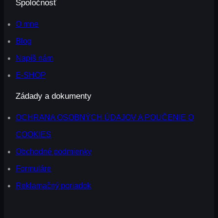
Spoločnosť
O mne
Blog
Napíš nám
E-SHOP
Zádady a dokumenty
OCHRANA OSOBNÝCH ÚDAJOV A POUČENIE O
COOKIES
Obchodné podmienky
Formuláre
Reklamačný poriadok