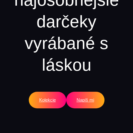
darčeky
vyrábané s
láskou
Kolekcie
Napíš mi