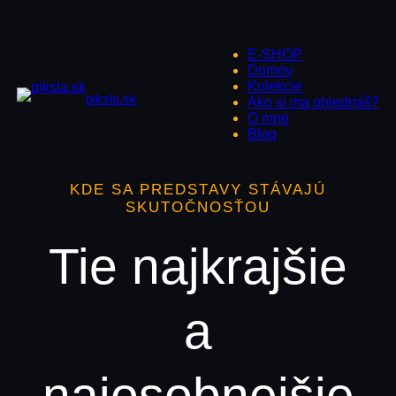
Prejsť
na
obsah
E-SHOP
Domov
Kolekcie
piksla.sk
Ako si ma objednáš?
O mne
Blog
KDE SA PREDSTAVY STÁVAJÚ
SKUTOČNOSŤOU
Tie najkrajšie
a
najosobnejšie