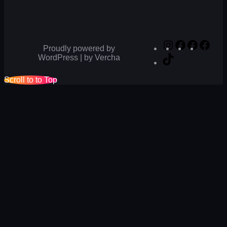
Instagram
Facebook
Facebo
Fac
Proudly powered by
TikTok
WordPress | by Vercha
Scroll to to Top